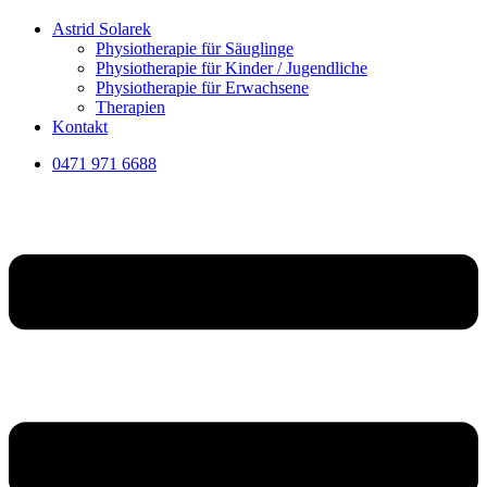
Astrid Solarek
Physiotherapie für Säuglinge
Physiotherapie für Kinder / Jugendliche
Physiotherapie für Erwachsene
Therapien
Kontakt
0471 971 6688